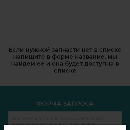
Если нужной запчасти нет в списке
напишите в форме название, мы
найдем ее и она
будет доступна в
списке
ФОРМА ЗАПРОСА