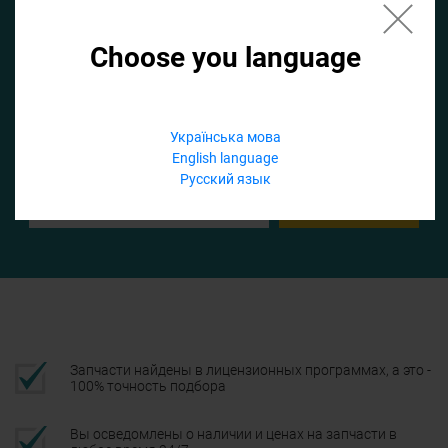
Choose you language
Если не заполнить по умолчанию найдем список для ТО
Добавить файл
Українська мова
English language
Телефон
Русский язык
Подтвердить
Запчасти найдены в лицензионных программах, а это -
100% точность подбора
Вы осведомлены о наличии и ценах на запчасти в