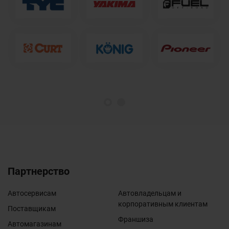
1
2
Партнерство
Автосервисам
Автовладельцам и
корпоративным клиентам
Поставщикам
Франшиза
Автомагазинам