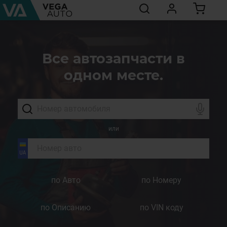
Все автозапчасти в
одном месте.
или
по Авто
по Номеру
по Описанию
по VIN коду