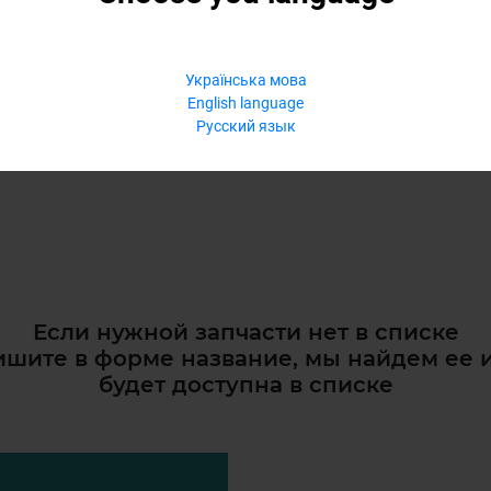
Українська мова
English language
Русский язык
Если нужной запчасти нет в списке
шите в форме название, мы найдем ее 
будет доступна в списке