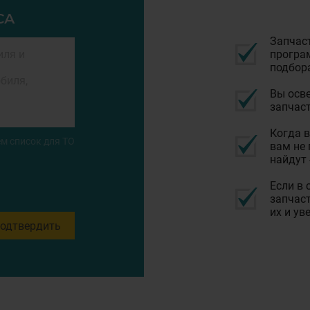
СА
Запчас
програм
подбор
Вы осве
запчаст
Когда в
м список для ТО
вам не 
найдут 
Если в 
запчаст
их и ув
одтвердить