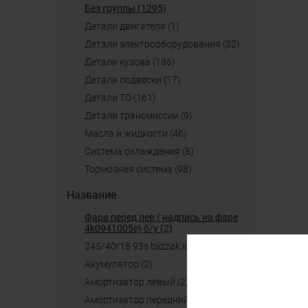
Без группы (1295)
детали двигателя (1)
детали электрооборудования (32)
детали кузова (186)
детали подвески (17)
детали ТО (161)
детали трансмиссии (9)
масла и жидкости (46)
система охлаждения (8)
тормозная система (98)
Название
фара перед лев ( надпись на фаре
4k0941005e) б/у (2)
245/40r18 93s blizzak ice (2)
акумулятор (2)
амортизатор левый (2)
амортизатор передний (2)