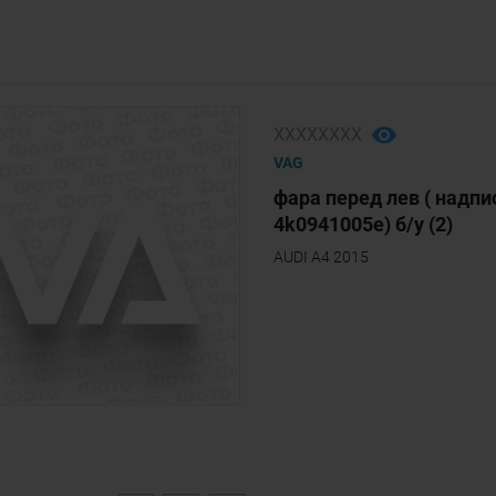
ХХХХХХХХ
VAG
фара перед лев ( надпи
4k0941005e) б/у (2)
AUDI A4 2015