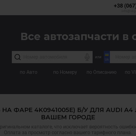
+38 (067
info@veg
Все автозапчасти в 
или
по Авто
по Номеру
по Описанию
по V
 НА ФАРЕ 4K0941005E) Б/У ДЛЯ AUDI A
ВАШЕМ ГОРОДЕ
ригинальном каталоге, что исключает вероятность ошибки,
Оплата за просмотр согласно вашего тарифного плана.