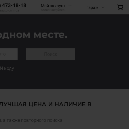
) 473-18-18
Мой аккаунт
Гараж
Авторизируйтесь
aauto.com.ua
одном месте.
Поиск
IN коду
4 ЛУЧШАЯ ЦЕНА И НАЛИЧИЕ В
 а также повторного поиска.