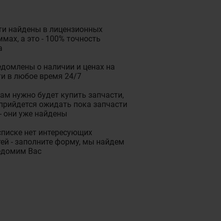
ти найдены в лицензионных
мах, а это - 100% точность
а
домлены о наличии и ценах на
и в любое время 24/7
ам нужно будет купить запчасти,
прийдется ожидать пока запчасти
- они уже найдены
списке нет интересующих
ей - заполните форму, мы найдем
едомим Вас