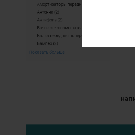
амортизаторы передние (2)
антенна (2)
aнтифриз (2)
бачок стеклоомывателя (4)
балка передняя поперечная б/у (2)
бампер (2)
Показать больше
напи