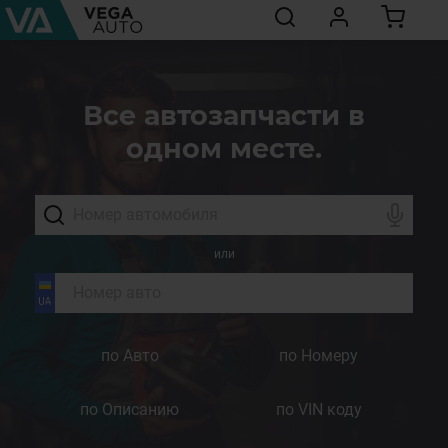
Все автозапчасти в
одном месте.
или
по Авто
по Номеру
по Описанию
по VIN коду