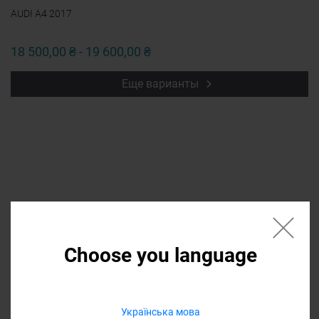
AUDI A4 2017
18 500,00 ₴ - 19 600,00 ₴
Еще варианты
Если нужной запчасти нет в списке
напишите в форме название, мы
Choose you language
найдем ее и она
будет доступна в
списке
Українська мова