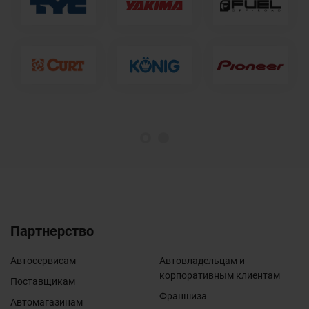
1
2
Партнерство
Автосервисам
Автовладельцам и
корпоративным клиентам
Поставщикам
Франшиза
Автомагазинам