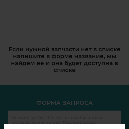
Если нужной запчасти нет в списке
напишите в форме название, мы
найдем ее и она
будет доступна в
списке
ФОРМА ЗАПРОСА