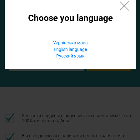
Choose you language
Если не заполнить по умолчанию найдем список для ТО
Добавить файл
Українська мова
English language
Телефон
Русский язык
Подтвердить
Запчасти найдены в лицензионных программах, а это -
100% точность подбора
Вы осведомлены о наличии и ценах на запчасти в