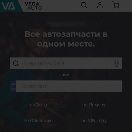
Все автозапчасти в
одном месте.
или
по Авто
по Номеру
по Описанию
по VIN коду