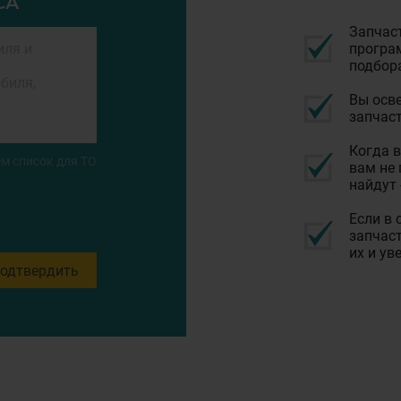
СА
Запчас
програм
подбор
Вы осве
запчаст
Когда в
м список для ТО
вам не 
найдут 
Если в 
запчаст
их и ув
одтвердить