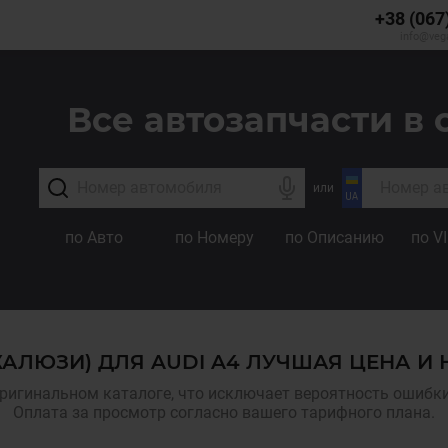
+38 (067
info@veg
Все автозапчасти в 
или
по Авто
по Номеру
по Описанию
по V
АЛЮЗИ) ДЛЯ AUDI A4 ЛУЧШАЯ ЦЕНА И
ригинальном каталоге, что исключает вероятность ошибки,
Оплата за просмотр согласно вашего тарифного плана.