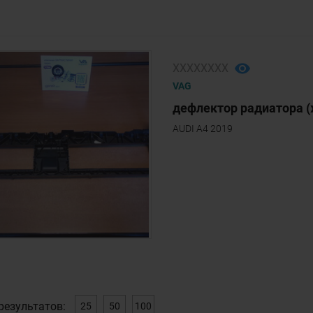
ХХХХХХХХ
VAG
дефлектор радиатора (
AUDI A4 2019
результатов:
25
50
100