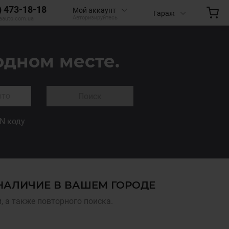
) 473-18-18
Мой аккаунт
Гараж
Авторизируйтесь
aauto.com.ua
одном месте.
Поиск
IN коду
 НАЛИЧИЕ В ВАШЕМ ГОРОДЕ
 а также повторного поиска.