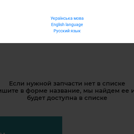
Українська мова
English language
Русский язык
Если нужной запчасти нет в списке
шите в форме название, мы найдем ее 
будет доступна в списке