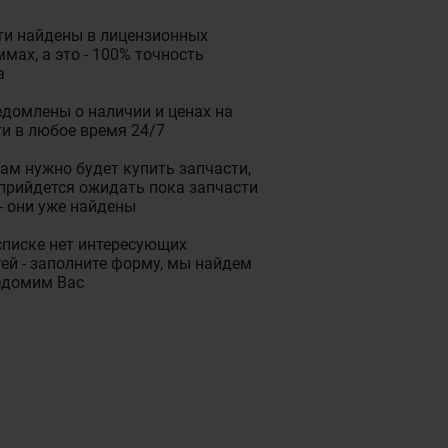
ти найдены в лицензионных
мах, а это - 100% точность
а
домлены о наличии и ценах на
и в любое время 24/7
ам нужно будет купить запчасти,
прийдется ожидать пока запчасти
- они уже найдены
списке нет интересующих
ей - заполните форму, мы найдем
едомим Вас