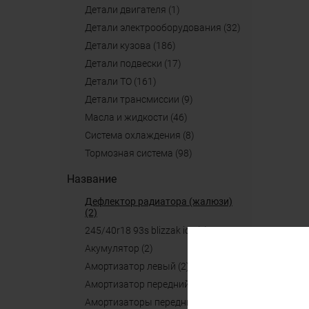
детали двигателя (1)
детали электрооборудования (32)
детали кузова (186)
детали подвески (17)
детали ТО (161)
детали трансмиссии (9)
масла и жидкости (46)
система охлаждения (8)
тормозная система (98)
Название
дефлектор радиатора (жалюзи)
(2)
245/40r18 93s blizzak ice (2)
акумулятор (2)
амортизатор левый (2)
амортизатор передний (2)
амортизаторы передние (2)