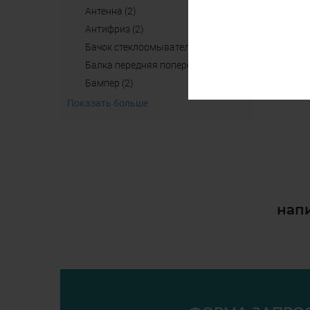
антенна (2)
aнтифриз (2)
бачок стеклоомывателя (4)
балка передняя поперечная б/у (2)
бампер (2)
Показать больше
напи