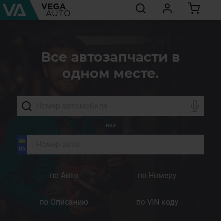
Все автозапчасти в
одном месте.
или
по Авто
по Номеру
по Описанию
по VIN коду