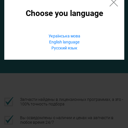
Choose you language
Если не заполнить по умолчанию найдем список для ТО
Добавить файл
Українська мова
English language
Телефон
Русский язык
Подтвердить
Запчасти найдены в лицензионных программах, а это -
100% точность подбора
Вы осведомлены о наличии и ценах на запчасти в
любое время 24/7