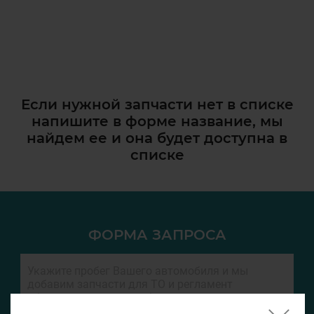
Если нужной запчасти нет в списке
напишите в форме название, мы
найдем ее и она
будет доступна в
списке
ФОРМА ЗАПРОСА