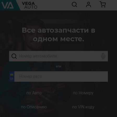
Все автозапчасти в
одном месте.
или
по Авто
по Номеру
по Описанию
по VIN коду