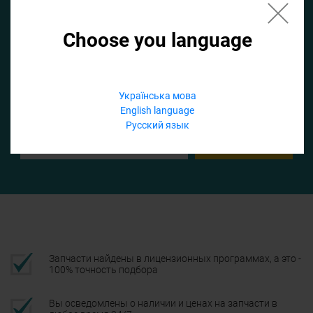
Choose you language
Если не заполнить по умолчанию найдем список для ТО
Добавить файл
Українська мова
English language
Телефон
Русский язык
Подтвердить
Запчасти найдены в лицензионных программах, а это -
100% точность подбора
Вы осведомлены о наличии и ценах на запчасти в