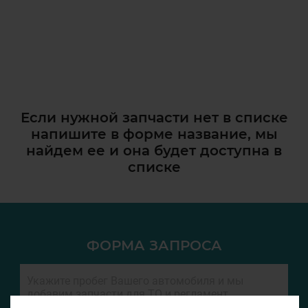
Если нужной запчасти нет в списке
напишите в форме название, мы
найдем ее и она
будет доступна в
списке
ФОРМА ЗАПРОСА