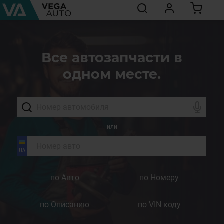
Все автозапчасти в
одном месте.
или
по Авто
по Номеру
по Описанию
по VIN коду