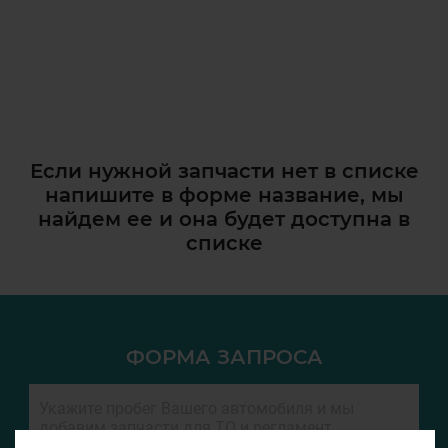
Если нужной запчасти нет в списке
напишите в форме название, мы
найдем ее и она
будет доступна в
списке
ФОРМА ЗАПРОСА