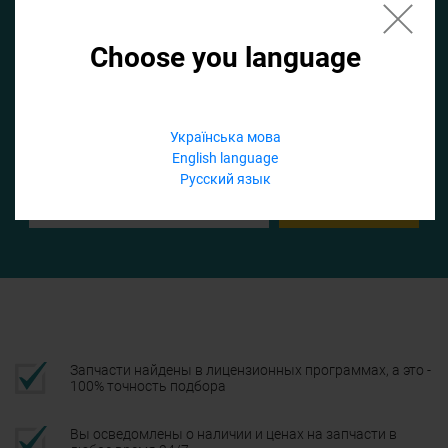
Choose you language
Если не заполнить по умолчанию найдем список для ТО
Добавить файл
Українська мова
English language
Телефон
Русский язык
Подтвердить
Запчасти найдены в лицензионных программах, а это -
100% точность подбора
Вы осведомлены о наличии и ценах на запчасти в