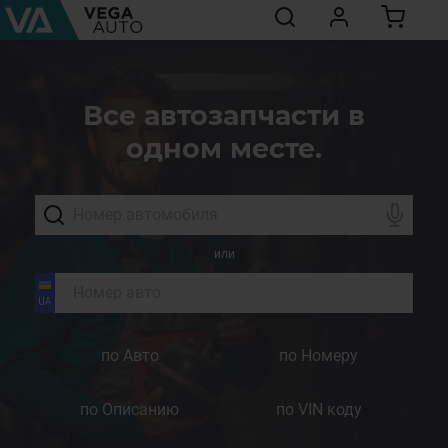
Все автозапчасти в
одном месте.
или
по Авто
по Номеру
по Описанию
по VIN коду