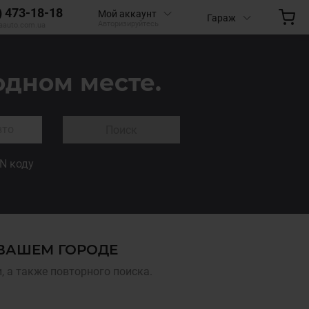
) 473-18-18
Мой аккаунт
Гараж
Авторизируйтесь
aauto.com.ua
одном месте.
Поиск
IN коду
 ВАШЕМ ГОРОДЕ
 а также повторного поиска.