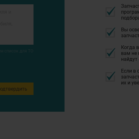
Запчас
програм
подбор
Вы осве
запчаст
Когда в
м список для ТО
вам не 
найдут 
Если в 
запчаст
их и ув
одтвердить