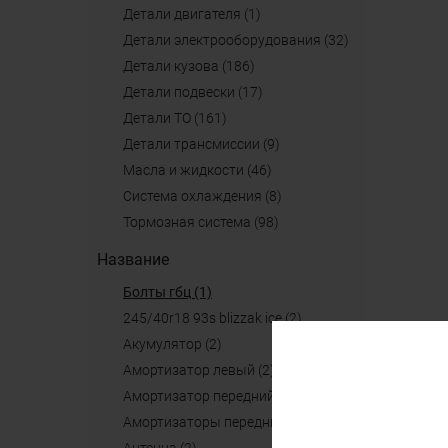
детали двигателя (1)
детали электрооборудования (32)
детали кузова (186)
детали подвески (17)
детали ТО (161)
детали трансмиссии (9)
масла и жидкости (46)
система охлаждения (8)
тормозная система (98)
Название
болты гбц (1)
245/40r18 93s blizzak ice (2)
акумулятор (2)
амортизатор левый (2)
амортизатор передний (2)
амортизаторы передние (2)