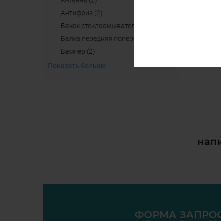
антенна (2)
aнтифриз (2)
бачок стеклоомывателя (4)
балка передняя поперечная б/у (2)
бампер (2)
Показать больше
напи
ФОРМА ЗАПРО