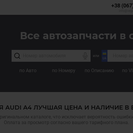
+38 (067
info@veg
Все автозапчасти в 
или
по Авто
по Номеру
по Описанию
по V
Я AUDI A4 ЛУЧШАЯ ЦЕНА И НАЛИЧИЕ В
ригинальном каталоге, что исключает вероятность ошибки,
Оплата за просмотр согласно вашего тарифного плана.