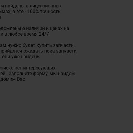
ти найдены в лицензионных
мах, а это - 100% точность
а
домлены о наличии и ценах на
и в любое время 24/7
ам нужно будет купить запчасти,
прийдется ожидать пока запчасти
- они уже найдены
списке нет интересующих
ей - заполните форму, мы найдем
едомим Вас