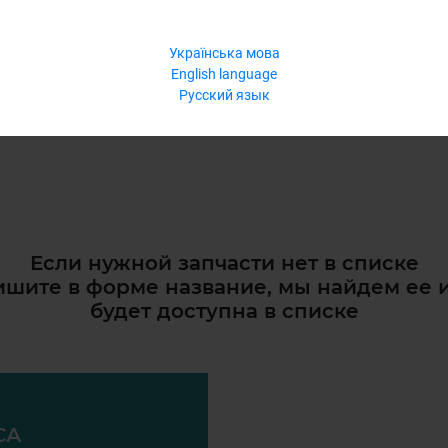
Українська мова
English language
Русский язык
Если нужной запчасти нет в списке
шите в форме название, мы найдем ее 
будет доступна в списке
СА