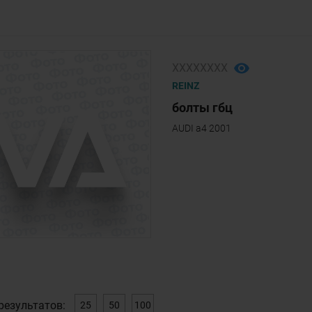
ХХХХХХХХ
REINZ
болты гбц
AUDI a4 2001
результатов:
25
50
100