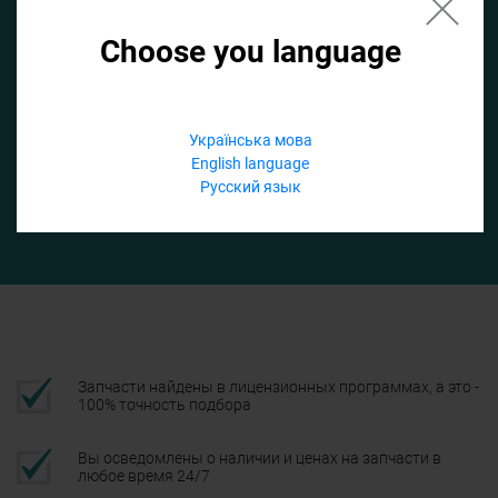
Choose you language
Если не заполнить по умолчанию найдем список для ТО
Добавить файл
Українська мова
English language
Телефон
Русский язык
Подтвердить
Запчасти найдены в лицензионных программах, а это -
100% точность подбора
Вы осведомлены о наличии и ценах на запчасти в
любое время 24/7