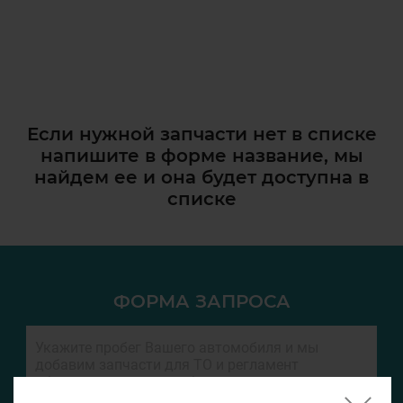
Если нужной запчасти нет в списке
напишите в форме название, мы
найдем ее и она
будет доступна в
списке
ФОРМА ЗАПРОСА