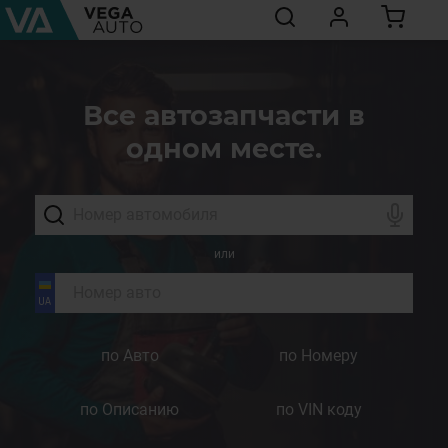
Все автозапчасти в
одном месте.
или
по Авто
по Номеру
по Описанию
по VIN коду