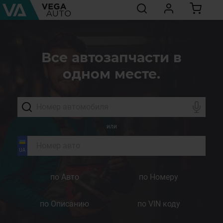
Все автозапчасти в
одном месте.
или
по Авто
по Номеру
по Описанию
по VIN коду