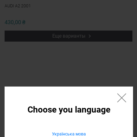
AUDI A2 2001
430,00 ₴
Еще варианты
Если нужной запчасти нет в списке
напишите в форме название, мы
Choose you language
найдем ее и она
будет доступна в
списке
Українська мова