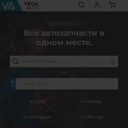
Все автозапчасти в
одном месте.
или
по Авто
по Номеру
по Описанию
по VIN коду