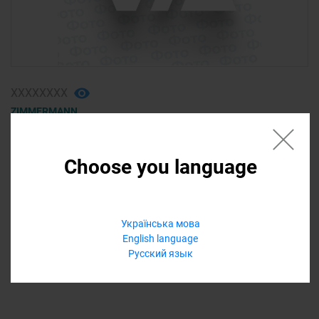
ХХХХХХХХ
ZIMMERMANN
колодки тормозные задние (2)
ACURA RDX 2017
Choose you language
840,00 ₴
Українська мова
Еще варианты
English language
Русский язык