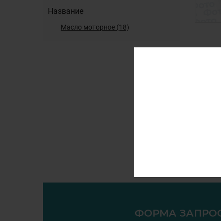
Название
масло моторное (18)
Показ 
напи
ФОРМА ЗАПРО