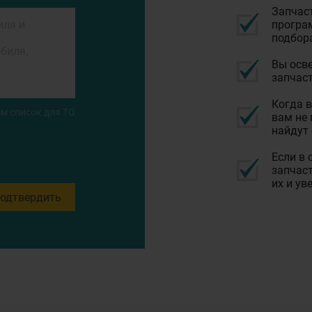
Запчас
програм
подбор
Вы осве
запчаст
Когда в
м список для ТО
вам не 
найдут 
Если в 
запчаст
их и ув
одтвердить