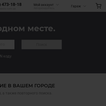
) 473-18-18
Мой аккаунт
Гараж
Авторизируйтесь
aauto.com.ua
одном месте.
Поиск
IN коду
ИЕ В ВАШЕМ ГОРОДЕ
 а также повторного поиска.