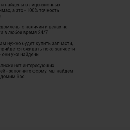
ти найдены в лицензионных
мах, а это - 100% точность
а
домлены о наличии и ценах на
и в любое время 24/7
ам нужно будет купить запчасти,
прийдется ожидать пока запчасти
- они уже найдены
списке нет интересующих
ей - заполните форму, мы найдем
едомим Вас