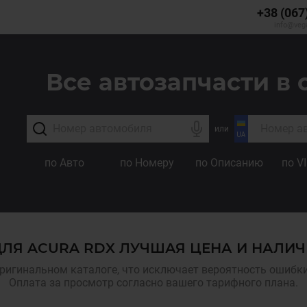
+38 (067
info@veg
Все автозапчасти в 
или
по Авто
по Номеру
по Описанию
по V
ЛЯ ACURA RDX ЛУЧШАЯ ЦЕНА И НАЛИЧ
ригинальном каталоге, что исключает вероятность ошибки,
Оплата за просмотр согласно вашего тарифного плана.