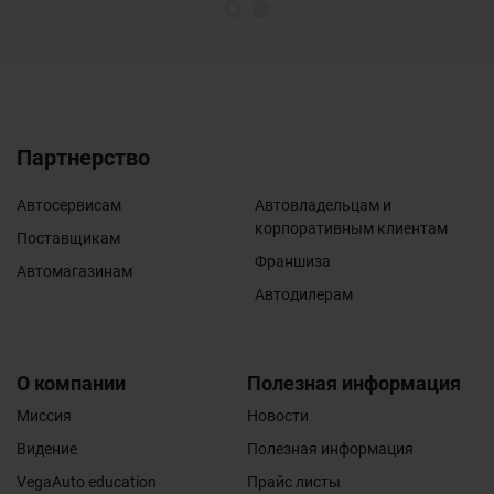
1
2
Партнерство
Автосервисам
Автовладельцам и
корпоративным клиентам
Поставщикам
Франшиза
Автомагазинам
Автодилерам
О компании
Полезная информация
Миссия
Новости
Видение
Полезная информация
VegaAuto education
Прайс листы