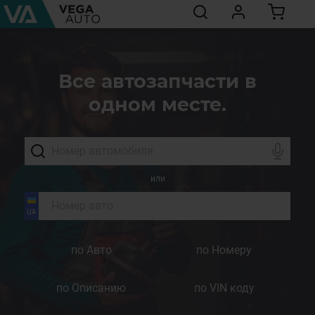
Все автозапчасти в
одном месте.
или
по Авто
по Номеру
по Описанию
по VIN коду