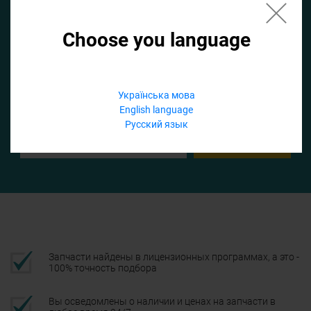
Choose you language
Если не заполнить по умолчанию найдем список для ТО
Добавить файл
Українська мова
English language
Телефон
Русский язык
Подтвердить
Запчасти найдены в лицензионных программах, а это -
100% точность подбора
Вы осведомлены о наличии и ценах на запчасти в