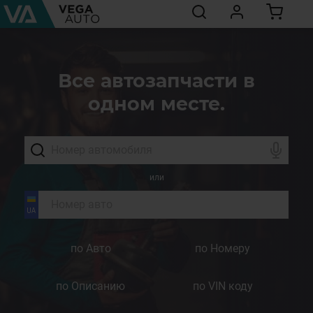
Все автозапчасти в
одном месте.
или
по Авто
по Номеру
по Описанию
по VIN коду