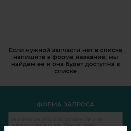
Если нужной запчасти нет в списке
напишите в форме название, мы
найдем ее и она
будет доступна в
списке
ФОРМА ЗАПРОСА