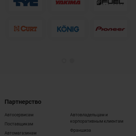
1
2
Партнерство
Автосервисам
Автовладельцам и
корпоративным клиентам
Поставщикам
Франшиза
Автомагазинам