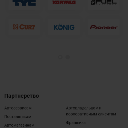
1
2
Партнерство
Автосервисам
Автовладельцам и
корпоративным клиентам
Поставщикам
Франшиза
Автомагазинам