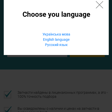
Choose you language
Если не заполнить по умолчанию найдем список для ТО
Добавить файл
Українська мова
English language
Телефон
Русский язык
Подтвердить
Запчасти найдены в лицензионных программах, а это -
100% точность подбора
Вы осведомлены о наличии и ценах на запчасти в