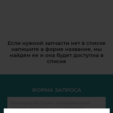
Если нужной запчасти нет в списке
напишите в форме название, мы
найдем ее и она
будет доступна в
списке
ФОРМА ЗАПРОСА