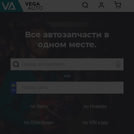
Все автозапчасти в
одном месте.
или
по Авто
по Номеру
по Описанию
по VIN коду