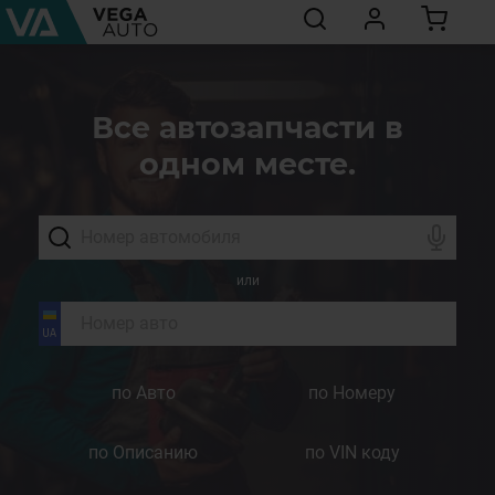
Все автозапчасти в
одном месте.
или
по Авто
по Номеру
по Описанию
по VIN коду