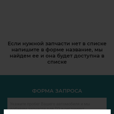
Если нужной запчасти нет в списке
напишите в форме название, мы
найдем ее и она
будет доступна в
списке
ФОРМА ЗАПРОСА