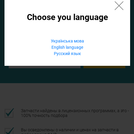
Choose you language
Если не заполнить по умолчанию найдем список для ТО
Добавить файл
Українська мова
English language
Телефон
Русский язык
Подтвердить
Запчасти найдены в лицензионных программах, а это -
100% точность подбора
Вы осведомлены о наличии и ценах на запчасти в