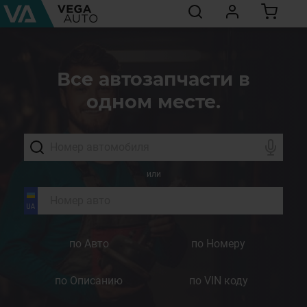
Все автозапчасти в
одном месте.
или
по Авто
по Номеру
по Описанию
по VIN коду