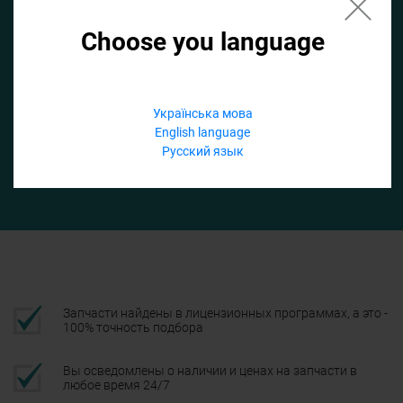
Choose you language
Если не заполнить по умолчанию найдем список для ТО
Добавить файл
Українська мова
English language
Телефон
Русский язык
Подтвердить
Запчасти найдены в лицензионных программах, а это -
100% точность подбора
Вы осведомлены о наличии и ценах на запчасти в
любое время 24/7