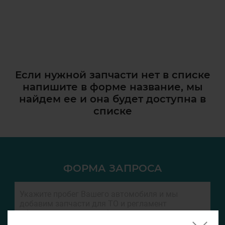
Если нужной запчасти нет в списке
напишите в форме название, мы
найдем ее и она
будет доступна в
списке
ФОРМА ЗАПРОСА