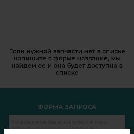
Если нужной запчасти нет в списке
напишите в форме название, мы
найдем ее и она
будет доступна в
списке
ФОРМА ЗАПРОСА