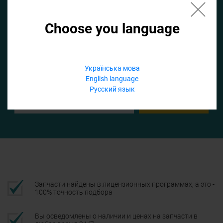
Choose you language
Если не заполнить по умолчанию найдем список для ТО
Добавить файл
Українська мова
English language
Телефон
Русский язык
Подтвердить
Запчасти найдены в лицензионных программах, а это -
100% точность подбора
Вы осведомлены о наличии и ценах на запчасти в