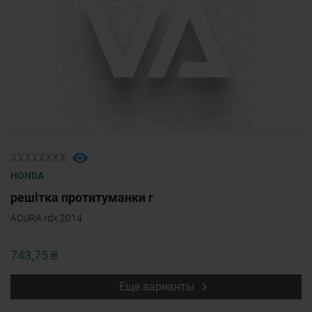
ХХХХХХХХ
HONDA
решітка протитуманки r
ACURA rdx 2014
743,75 ₴
Еще варианты