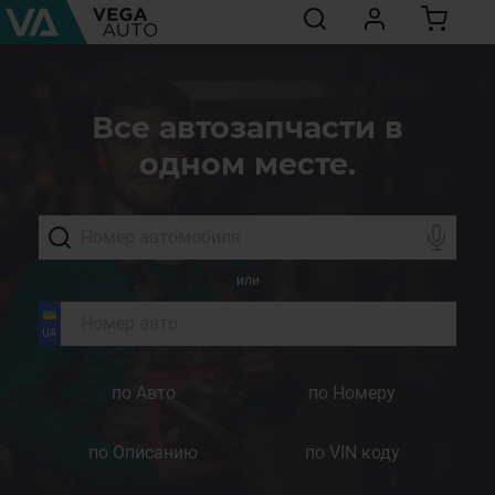
Все автозапчасти в
одном месте.
или
по Авто
по Номеру
по Описанию
по VIN коду