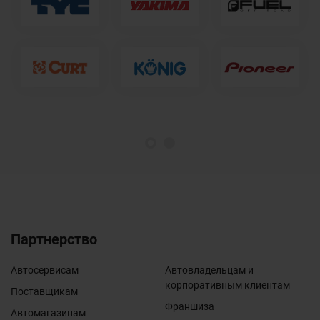
1
2
Партнерство
Автосервисам
Автовладельцам и
корпоративным клиентам
Поставщикам
Франшиза
Автомагазинам