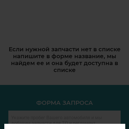
Если нужной запчасти нет в списке
напишите в форме название, мы
найдем ее и она
будет доступна в
списке
ФОРМА ЗАПРОСА