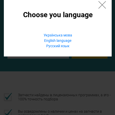
Choose you language
Если не заполнить по умолчанию найдем список для ТО
Добавить файл
Українська мова
English language
Телефон
Русский язык
Подтвердить
Запчасти найдены в лицензионных программах, а это -
100% точность подбора
Вы осведомлены о наличии и ценах на запчасти в