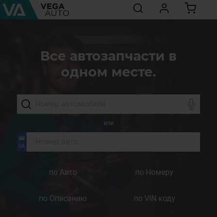
Все автозапчасти в
одном месте.
или
по Авто
по Номеру
по Описанию
по VIN коду