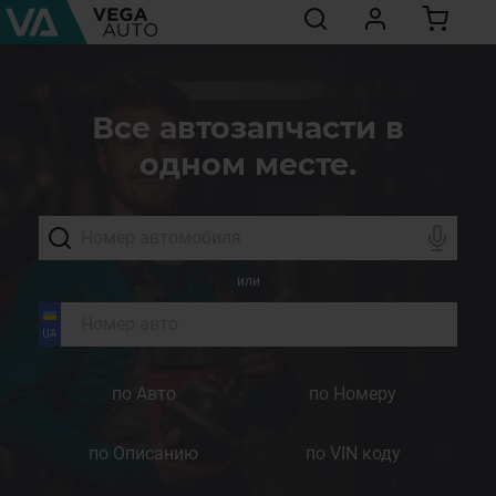
Все автозапчасти в
одном месте.
или
по Авто
по Номеру
по Описанию
по VIN коду