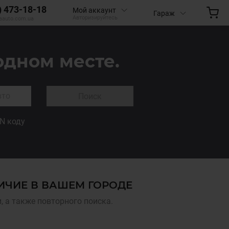
) 473-18-18
Мой аккаунт
Гараж
Авторизируйтесь
aauto.com.ua
одном месте.
Поиск
IN коду
ИЧИЕ В ВАШЕМ ГОРОДЕ
 а также повторного поиска.