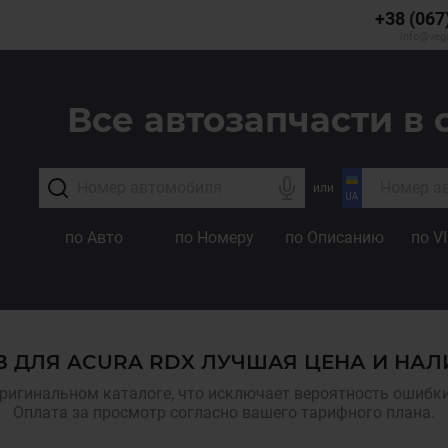
+38 (067
info@veg
Все автозапчасти в 
или
по Авто
по Номеру
по Описанию
по V
В ДЛЯ ACURA RDX ЛУЧШАЯ ЦЕНА И НАЛ
ригинальном каталоге, что исключает вероятность ошибки,
Оплата за просмотр согласно вашего тарифного плана.