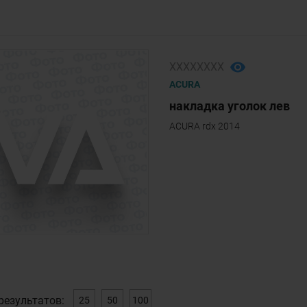
ХХХХХХХХ
ACURA
накладка уголок лев
ACURA rdx 2014
результатов:
25
50
100