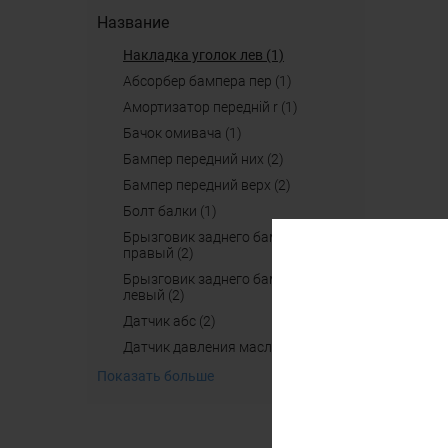
Название
накладка уголок лев (1)
абсорбер бампера пер (1)
амортизатор передній r (1)
бачок омивача (1)
бампер передний них (2)
бампер передний верх (2)
болт балки (1)
брызговик заднего бампера
правый (2)
брызговик заднего бампера
левый (2)
датчик абс (2)
датчик давления масла (2)
Показать больше