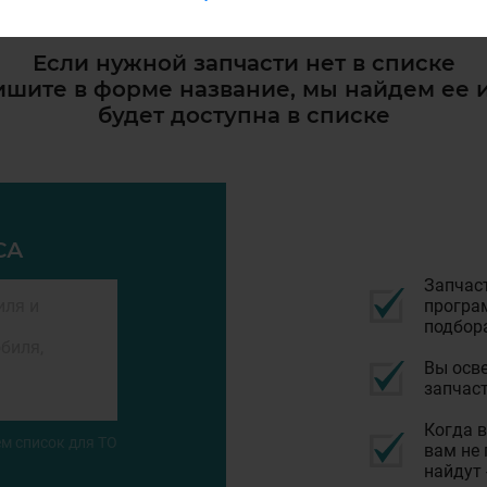
Если нужной запчасти нет в списке
шите в форме название, мы найдем ее 
будет доступна в списке
СА
Запчас
програм
подбор
Вы осве
запчаст
Когда в
м список для ТО
вам не 
найдут 