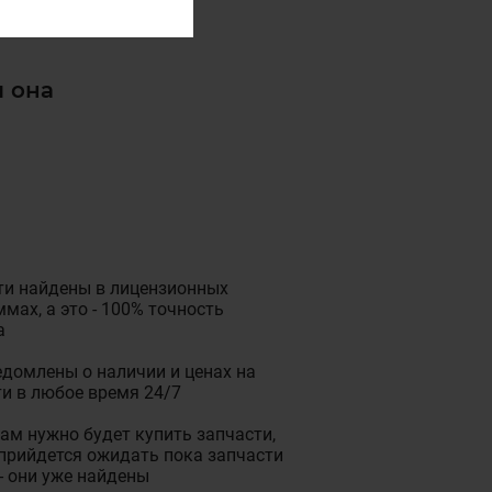
и она
ти найдены в лицензионных
мах, а это - 100% точность
а
домлены о наличии и ценах на
и в любое время 24/7
ам нужно будет купить запчасти,
прийдется ожидать пока запчасти
- они уже найдены