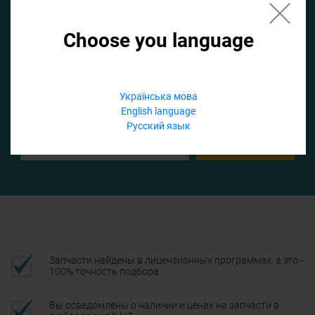
Choose you language
Если не заполнить по умолчанию найдем список для ТО
Добавить файл
Українська мова
English language
Телефон
Русский язык
Подтвердить
Запчасти найдены в лицензионных программах, а это -
100% точность подбора
Вы осведомлены о наличии и ценах на запчасти в