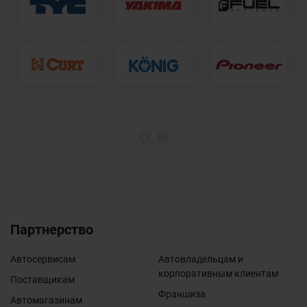
1
2
Партнерство
Автосервисам
Автовладельцам и
корпоративным клиентам
Поставщикам
Франшиза
Автомагазинам