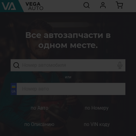
Все автозапчасти в
одном месте.
или
по Авто
по Номеру
по Описанию
по VIN коду