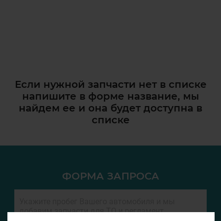
Если нужной запчасти нет в списке
напишите в форме название, мы
найдем ее и она
будет доступна в
списке
ФОРМА ЗАПРОСА