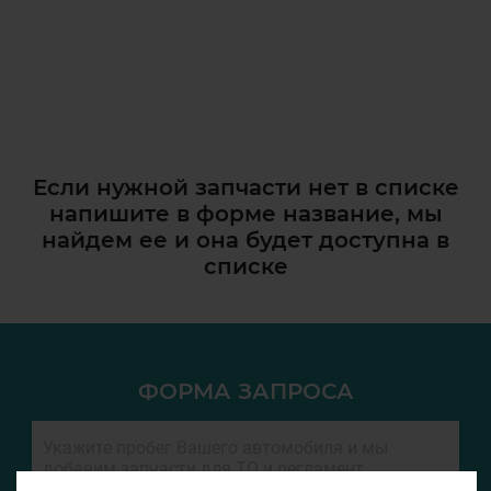
Если нужной запчасти нет в списке
напишите в форме название, мы
найдем ее и она
будет доступна в
списке
ФОРМА ЗАПРОСА