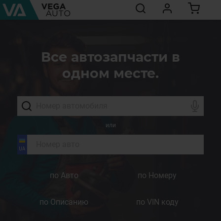
Все автозапчасти в
одном месте.
или
по Авто
по Номеру
по Описанию
по VIN коду