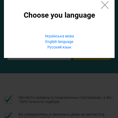
Choose you language
Если не заполнить по умолчанию найдем список для ТО
Добавить файл
Українська мова
English language
Телефон
Русский язык
Подтвердить
Запчасти найдены в лицензионных программах, а это -
100% точность подбора
Вы осведомлены о наличии и ценах на запчасти в