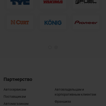
1
2
Партнерство
Автосервисам
Автовладельцам и
корпоративным клиентам
Поставщикам
Франшиза
Автомагазинам