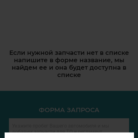
Если нужной запчасти нет в списке
напишите в форме название, мы
найдем ее и она
будет доступна в
списке
ФОРМА ЗАПРОСА