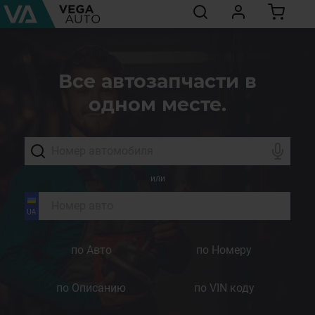
Все автозапчасти в
одном месте.
или
по Авто
по Номеру
по Описанию
по VIN коду