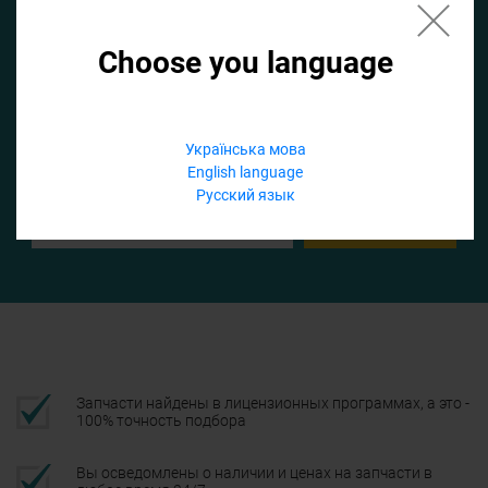
Choose you language
Если не заполнить по умолчанию найдем список для ТО
Добавить файл
Українська мова
English language
Телефон
Русский язык
Подтвердить
Запчасти найдены в лицензионных программах, а это -
100% точность подбора
Вы осведомлены о наличии и ценах на запчасти в