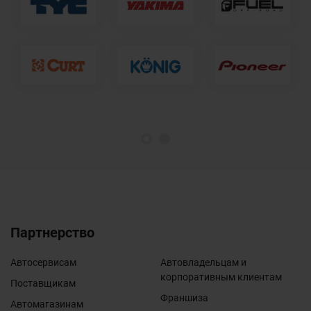
1
2
Партнерство
Автосервисам
Автовладельцам и
корпоративным клиентам
Поставщикам
Франшиза
Автомагазинам