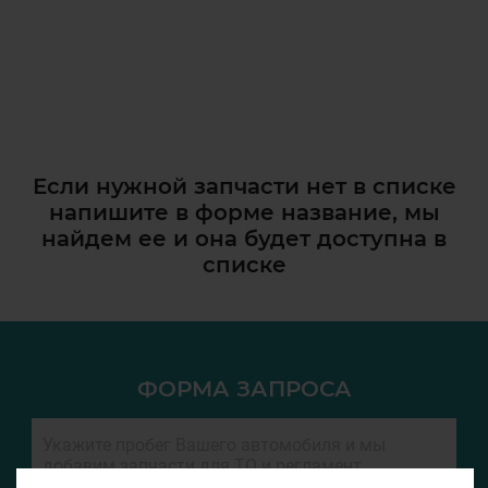
Если нужной запчасти нет в списке
напишите в форме название, мы
найдем ее и она
будет доступна в
списке
ФОРМА ЗАПРОСА