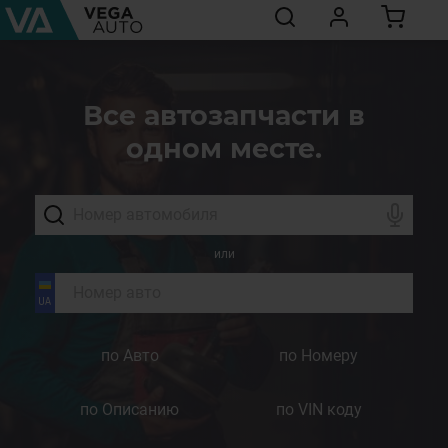
Все автозапчасти в
одном месте.
или
по Авто
по Номеру
по Описанию
по VIN коду