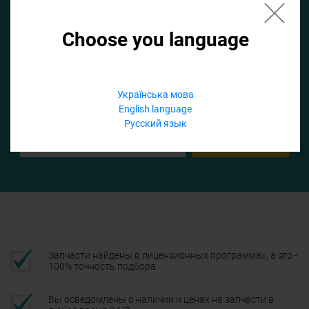
Choose you language
Если не заполнить по умолчанию найдем список для ТО
Добавить файл
Українська мова
English language
Телефон
Русский язык
Подтвердить
Запчасти найдены в лицензионных программах, а это -
100% точность подбора
Вы осведомлены о наличии и ценах на запчасти в