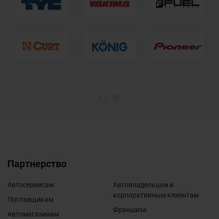
1
2
Партнерство
Автосервисам
Автовладельцам и
корпоративным клиентам
Поставщикам
Франшиза
Автомагазинам