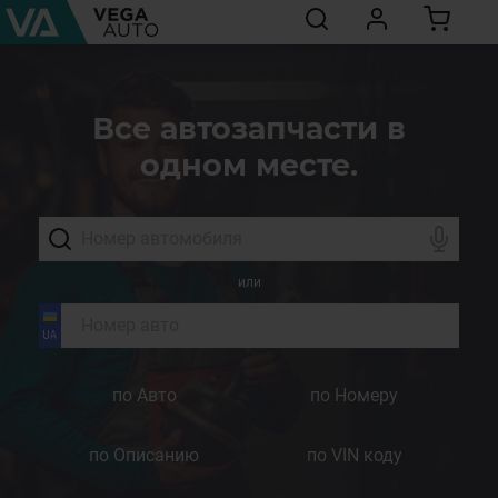
Все автозапчасти в
одном месте.
или
по Авто
по Номеру
по Описанию
по VIN коду