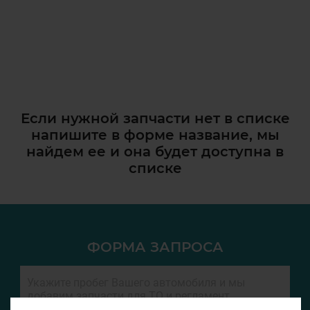
Если нужной запчасти нет в списке
напишите в форме название, мы
найдем ее и она
будет доступна в
списке
ФОРМА ЗАПРОСА