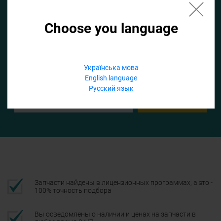
Choose you language
Если не заполнить по умолчанию найдем список для ТО
Добавить файл
Українська мова
English language
Телефон
Русский язык
Подтвердить
Запчасти найдены в лицензионных программах, а это -
100% точность подбора
Вы осведомлены о наличии и ценах на запчасти в