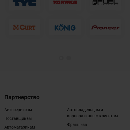
1
2
Партнерство
Автосервисам
Автовладельцам и
корпоративным клиентам
Поставщикам
Франшиза
Автомагазинам