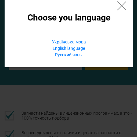
Choose you language
Если не заполнить по умолчанию найдем список для ТО
Добавить файл
Українська мова
English language
Телефон
Русский язык
Подтвердить
Запчасти найдены в лицензионных программах, а это -
100% точность подбора
Вы осведомлены о наличии и ценах на запчасти в