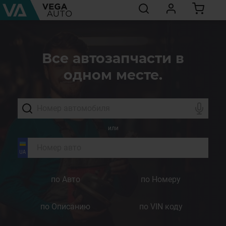
Все автозапчасти в
одном месте.
или
по Авто
по Номеру
по Описанию
по VIN коду