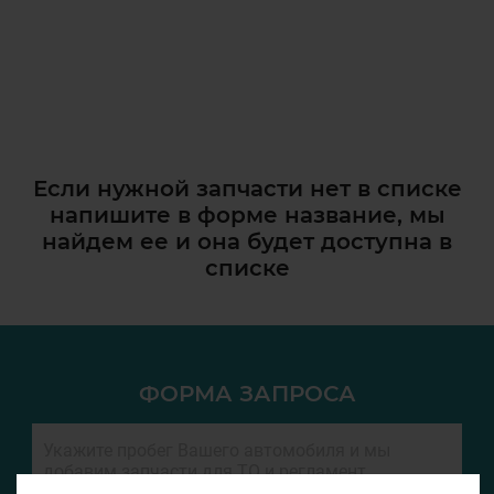
Если нужной запчасти нет в списке
напишите в форме название, мы
найдем ее и она
будет доступна в
списке
ФОРМА ЗАПРОСА